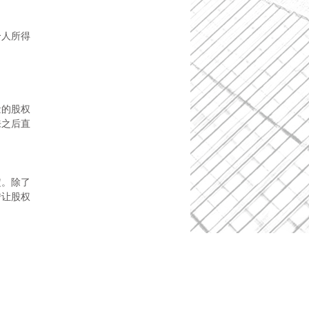
个人所得
量的股权
来之后直
定。除了
转让股权
。